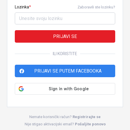
Lozinka
Zaboravili ste lozinku?
PRIJAVI SE
ILI KORISTITE
PRIJAVI SE PUTEM FACEBOOKA
Nemate korisnički račun?
Registrirajte se
Nije stigao aktivacijski email?
Pošaljite ponovo