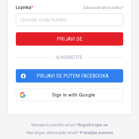
Lozinka
Zaboravili ste lozinku?
PRIJAVI SE
ILI KORISTITE
PRIJAVI SE PUTEM FACEBOOKA
Nemate korisnički račun?
Registrirajte se
Nije stigao aktivacijski email?
Pošaljite ponovo