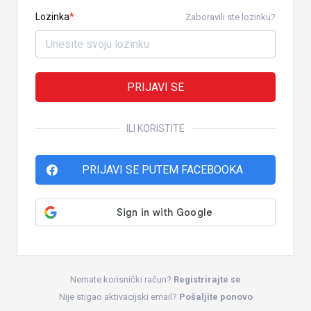
Lozinka
Zaboravili ste lozinku?
PRIJAVI SE
ILI KORISTITE
PRIJAVI SE PUTEM FACEBOOKA
Nemate korisnički račun?
Registrirajte se
Nije stigao aktivacijski email?
Pošaljite ponovo