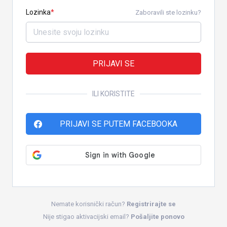
Lozinka
Zaboravili ste lozinku?
PRIJAVI SE
ILI KORISTITE
PRIJAVI SE PUTEM FACEBOOKA
Nemate korisnički račun?
Registrirajte se
Nije stigao aktivacijski email?
Pošaljite ponovo