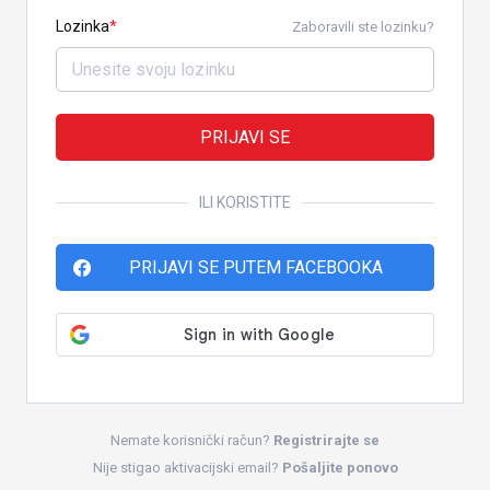
Lozinka
Zaboravili ste lozinku?
PRIJAVI SE
ILI KORISTITE
PRIJAVI SE PUTEM FACEBOOKA
Nemate korisnički račun?
Registrirajte se
Nije stigao aktivacijski email?
Pošaljite ponovo