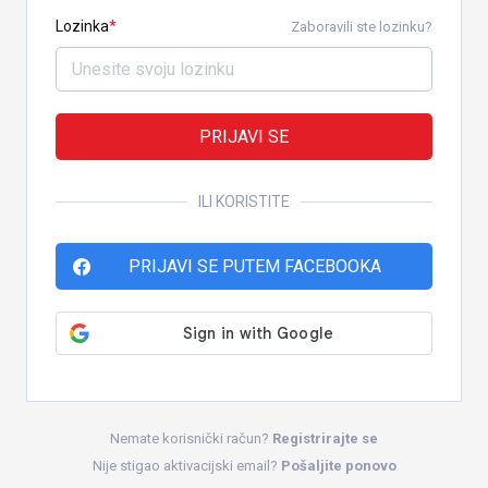
Lozinka
Zaboravili ste lozinku?
PRIJAVI SE
ILI KORISTITE
PRIJAVI SE PUTEM FACEBOOKA
Nemate korisnički račun?
Registrirajte se
Nije stigao aktivacijski email?
Pošaljite ponovo