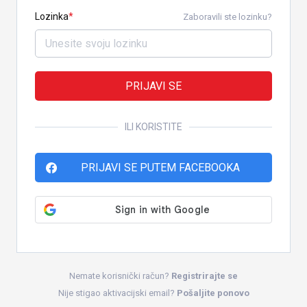
Lozinka
Zaboravili ste lozinku?
PRIJAVI SE
ILI KORISTITE
PRIJAVI SE PUTEM FACEBOOKA
Nemate korisnički račun?
Registrirajte se
Nije stigao aktivacijski email?
Pošaljite ponovo