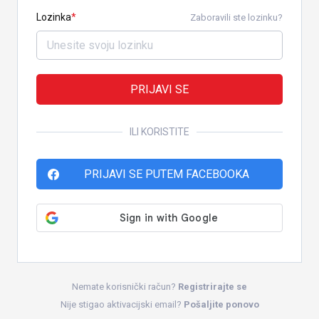
Lozinka
Zaboravili ste lozinku?
PRIJAVI SE
ILI KORISTITE
PRIJAVI SE PUTEM FACEBOOKA
Nemate korisnički račun?
Registrirajte se
Nije stigao aktivacijski email?
Pošaljite ponovo