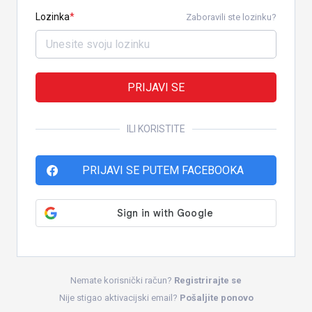
Lozinka
Zaboravili ste lozinku?
PRIJAVI SE
ILI KORISTITE
PRIJAVI SE PUTEM FACEBOOKA
Nemate korisnički račun?
Registrirajte se
Nije stigao aktivacijski email?
Pošaljite ponovo