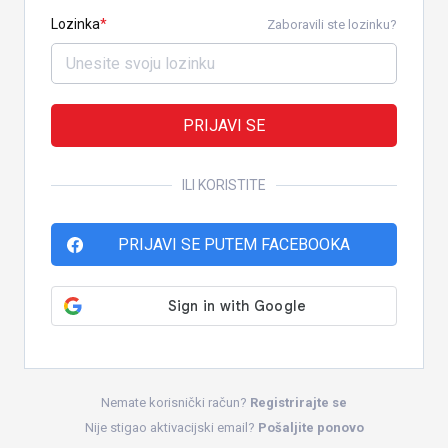
Lozinka
Zaboravili ste lozinku?
PRIJAVI SE
ILI KORISTITE
PRIJAVI SE PUTEM FACEBOOKA
Nemate korisnički račun?
Registrirajte se
Nije stigao aktivacijski email?
Pošaljite ponovo