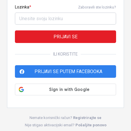
Lozinka
Zaboravili ste lozinku?
PRIJAVI SE
ILI KORISTITE
PRIJAVI SE PUTEM FACEBOOKA
Nemate korisnički račun?
Registrirajte se
Nije stigao aktivacijski email?
Pošaljite ponovo