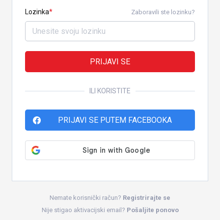
Lozinka
Zaboravili ste lozinku?
PRIJAVI SE
ILI KORISTITE
PRIJAVI SE PUTEM FACEBOOKA
Nemate korisnički račun?
Registrirajte se
Nije stigao aktivacijski email?
Pošaljite ponovo