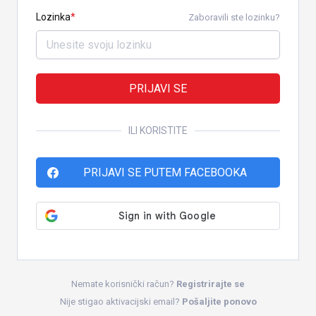
Lozinka
Zaboravili ste lozinku?
PRIJAVI SE
ILI KORISTITE
PRIJAVI SE PUTEM FACEBOOKA
Nemate korisnički račun?
Registrirajte se
Nije stigao aktivacijski email?
Pošaljite ponovo