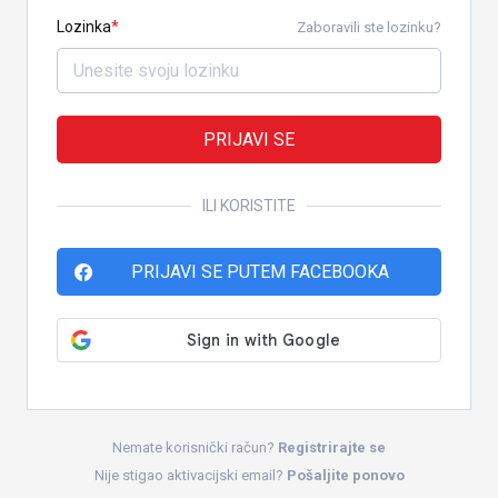
Lozinka
Zaboravili ste lozinku?
PRIJAVI SE
ILI KORISTITE
PRIJAVI SE PUTEM FACEBOOKA
Nemate korisnički račun?
Registrirajte se
Nije stigao aktivacijski email?
Pošaljite ponovo