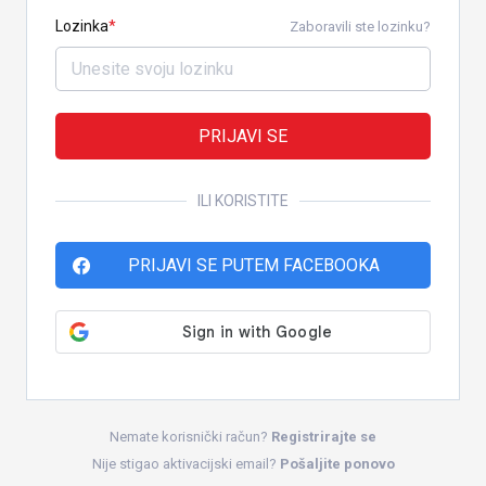
Lozinka
Zaboravili ste lozinku?
PRIJAVI SE
ILI KORISTITE
PRIJAVI SE PUTEM FACEBOOKA
Nemate korisnički račun?
Registrirajte se
Nije stigao aktivacijski email?
Pošaljite ponovo