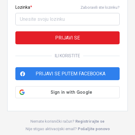
Lozinka
Zaboravili ste lozinku?
PRIJAVI SE
ILI KORISTITE
PRIJAVI SE PUTEM FACEBOOKA
Nemate korisnički račun?
Registrirajte se
Nije stigao aktivacijski email?
Pošaljite ponovo