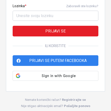
Lozinka
Zaboravili ste lozinku?
PRIJAVI SE
ILI KORISTITE
PRIJAVI SE PUTEM FACEBOOKA
Nemate korisnički račun?
Registrirajte se
Nije stigao aktivacijski email?
Pošaljite ponovo