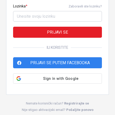
Lozinka
Zaboravili ste lozinku?
PRIJAVI SE
ILI KORISTITE
PRIJAVI SE PUTEM FACEBOOKA
Nemate korisnički račun?
Registrirajte se
Nije stigao aktivacijski email?
Pošaljite ponovo