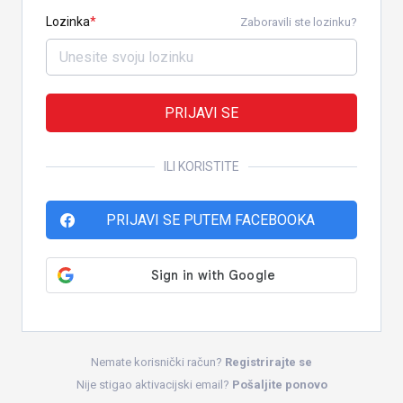
Lozinka
Zaboravili ste lozinku?
PRIJAVI SE
ILI KORISTITE
PRIJAVI SE PUTEM FACEBOOKA
Nemate korisnički račun?
Registrirajte se
Nije stigao aktivacijski email?
Pošaljite ponovo